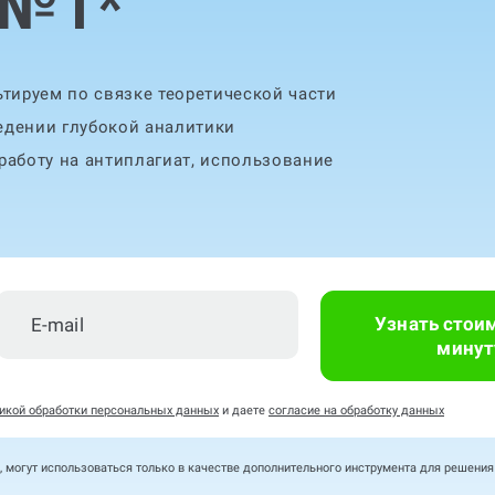
 №1
*
тируем по связке теоретической части
едении глубокой аналитики
аботу на антиплагиат, использование
Узнать стои
минут
икой обработки персональных данных
и даете
согласие на обработку данных
, могут использоваться только в качестве дополнительного инструмента для решени