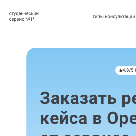
студенческий
типы консультаций
сервис №1
*
4.8/5
Заказать 
кейса в Ор