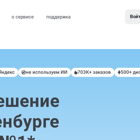
Вой
о сервисе
поддержка
 Яндекс
не используем ИИ
703К+ заказов
500+ ди
решение
енбурге