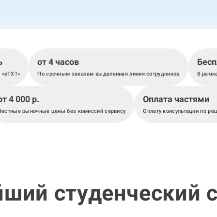
ь
от 4 часов
Бесп
, «eTXT»
По срочным заказам выделенная линия сотрудников
В рамк
от 4 000 р.
Оплата частями
Честные рыночные цены без комиссий сервису
Оплату консультации по ре
йший студенческий с