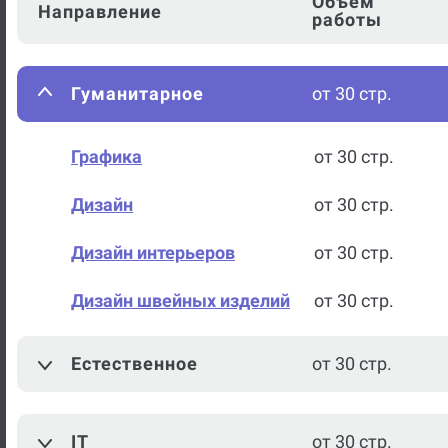
Объем
Направление
работы
Гуманитарное
от 30 стр.
Графика
от 30 стр.
Дизайн
от 30 стр.
Дизайн интерьеров
от 30 стр.
Дизайн швейных изделий
от 30 стр.
История дизайна
от 30 стр.
Естественное
от 30 стр.
История костюма
от 30 стр.
IT
от 30 стр.
Композиция
от 30 стр.