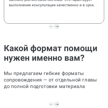
выполнение консультации качественно и в срок.
Какой формат помощи
нужен именно вам?
Все под контролем
Идеально для занятых студентов: мы
Мы предлагаем гибкие форматы
полностью подготовим заказ, оформим
и проконтролируем соответствие
сопровождения — от отдельной главы
требованиям. Спокойствие и готовый
до полной подготовки материала
результат — в одном пакете.