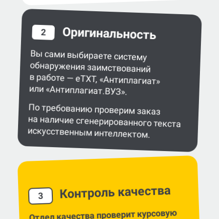
Оригинальность
2
Вы сами выбираете систему
обнаружения заимствований
в работе — eTXT, «Антиплагиат»
или «Антиплагиат.ВУЗ».
По требованию проверим заказ
на наличие сгенерированного текста
искусственным интеллектом.
Контроль качества
3
Отдел качества проверит курсовую