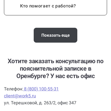
Кто помогает с работой?
Как работает гарантия?
Показать еще
Можно ли вернуть деньги?
Хотите заказать консультацию по
пояснительной записке в
Оренбурге? У нас есть офис
Помощь с услугой Пояснительная
записка нужна срочно (консультация
Телефон:
8 (800) 100-55-31
по Пояснительной записке)?
client@work5.ru
ул. Терешковой, д. 263/2, офис 347