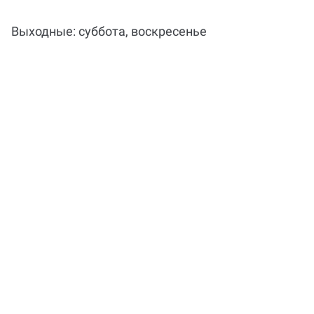
Почему выгодно заказать
консультацию по пояснительной
Выходные: суббота, воскресенье
записке на Work5?
Когда и как нужно оплачивать
заказ?