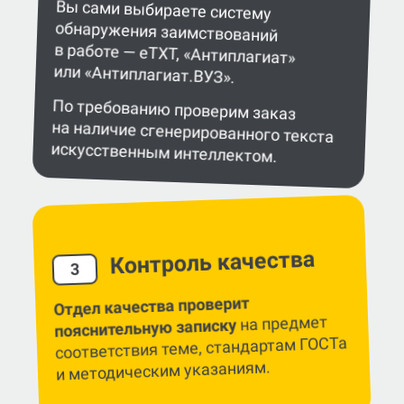
Вы сами выбираете систему
обнаружения заимствований
в работе — eTXT, «Антиплагиат»
или «Антиплагиат.ВУЗ».
По требованию проверим заказ
на наличие сгенерированного текста
искусственным интеллектом.
Контроль качества
3
Отдел качества проверит
на предмет
пояснительную записку
соответствия теме, стандартам ГОСТа
и методическим указаниям.