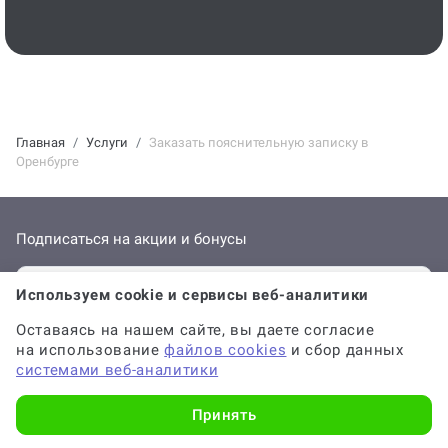
Главная
Услуги
Заказать пояснительную записку в
Оренбурге
Подписаться на акции и бонусы
Используем cookie и сервисы веб-аналитики
Оставаясь на нашем сайте, вы даете согласие
ПОДПИСАТЬСЯ
на использование
файлов cookies
и сбор данных
системами веб-аналитики
Отправляя форму, вы соглашаетесь с
офертой
,
политикой обработки
персональных данных
и даёте
согласие на обработку данных
Принять