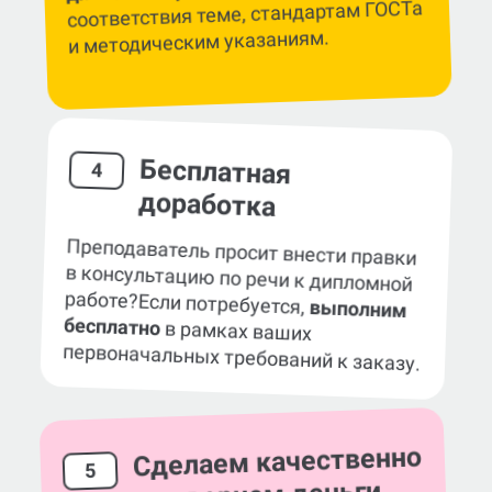
соответствия теме, стандартам ГОСТа
и методическим указаниям.
Бесплатная
4
доработка
Преподаватель просит внести правки
в консультацию по речи к дипломной
работе?
Если потребуется,
выполним
бесплатно
в рамках ваших
первоначальных требований к заказу.
Сделаем качественно
5