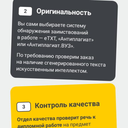
Оригинальность
2
Вы сами выбираете систему
обнаружения заимствований
в работе — eTXT, «Антиплагиат»
или «Антиплагиат.ВУЗ».
По требованию проверим заказ
на наличие сгенерированного текста
искусственным интеллектом.
Контроль качества
3
Отдел качества проверит речь к
на предмет
дипломной работе