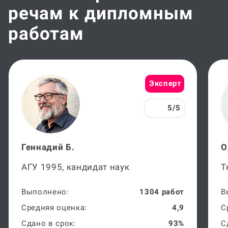
речам к дипломным
работам
Эксперт
5/5
Геннадий Б.
О
АГУ 1995, кандидат наук
Т
Выполнено:
1304 работ
В
Средняя оценка:
4,9
С
Сдано в срок:
93%
С