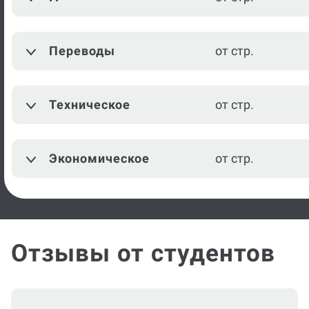
Межкультурная
от стр.
коммуникация
Переводы
от стр.
Музыка
от стр.
Режиссура
от стр.
Техническое
от стр.
История государства и
от стр.
права зарубежных стран
Экономическое
от стр.
Посмотреть ещё
Отзывы от студентов